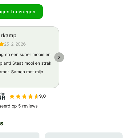
agen toevoegen
es