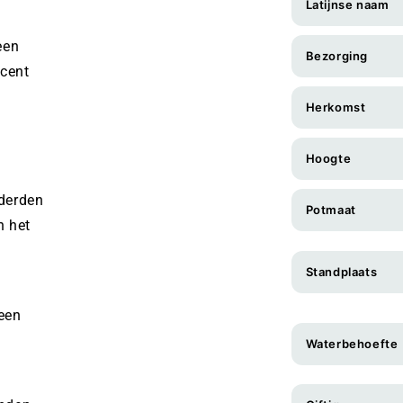
Latijnse naam
een
Bezorging
ccent
Herkomst
Hoogte
nderden
Potmaat
n het
Standplaats
 een
Waterbehoefte