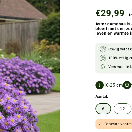
Normale
€29,99
prijs
Aster dumosus is 
bloeit met een ze
leven en warmte i
Stevig verpak
100% veilig e
Vers van de 
10-25 cm
Aantal:
6
12
Beperkte voorr
●