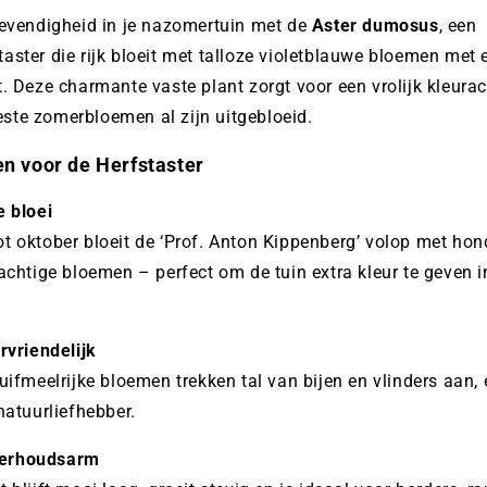
levendigheid in je nazomertuin met de
Aster dumosus
, een
aster die rijk bloeit met talloze violetblauwe bloemen met 
t. Deze charmante vaste plant zorgt voor een vrolijk kleura
te zomerbloemen al zijn uitgebloeid.
n voor de Herfstaster
e bloei
t oktober bloeit de ‘Prof. Anton Kippenberg’ volop met ho
tachtige bloemen – perfect om de tuin extra kleur te geven i
rvriendelijk
uifmeelrijke bloemen trekken tal van bijen en vlinders aan,
natuurliefhebber.
erhoudsarm