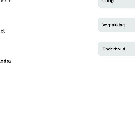
anden
Giftig
Verpakking
met
Onderhoud
zodra