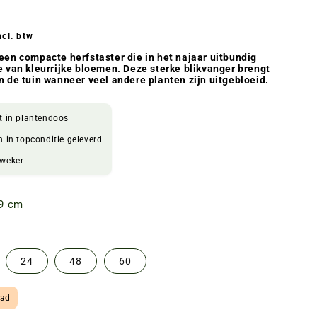
een compacte herfstaster die in het najaar uitbundig
e van kleurrijke bloemen. Deze sterke blikvanger brengt
n de tuin wanneer veel andere planten zijn uitgebloeid.
t in plantendoos
n in topconditie geleverd
kweker
9 cm
24
48
60
aad