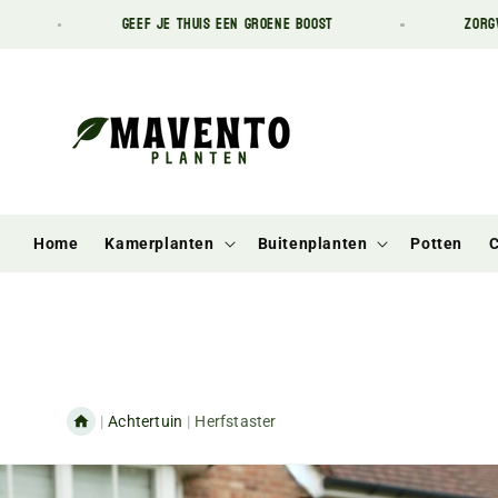
Meteen
GEEF JE THUIS EEN GROENE BOOST
ZORGVULDIGE VE
naar de
content
Home
Kamerplanten
Buitenplanten
Potten
C
|
Achtertuin
|
Herfstaster
Ga direct naar