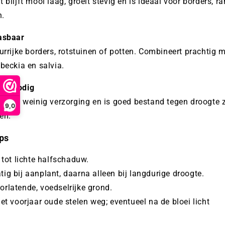
 blijft mooi laag, groeit stevig en is ideaal voor borders, r
n.
pasbaar
urrijke borders, rotstuinen of potten. Combineert prachtig 
dbeckia en salvia.
ud nodig
vraagt weinig verzorging en is goed bestand tegen droogte 
9,0
en.
ps
 tot lichte halfschaduw.
ig bij aanplant, daarna alleen bij langdurige droogte.
rlatende, voedselrijke grond.
et voorjaar oude stelen weg; eventueel na de bloei licht